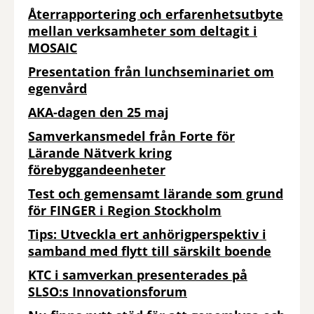
Återrapportering och erfarenhetsutbyte
mellan verksamheter som deltagit i
MOSAIC
Presentation från lunchseminariet om
egenvård
AKA-dagen den 25 maj
Samverkansmedel från Forte för
Lärande Nätverk kring
förebyggandeenheter
Test och gemensamt lärande som grund
för FINGER i Region Stockholm
Tips: Utveckla ert anhörigperspektiv i
samband med flytt till särskilt boende
KTC i samverkan presenterades på
SLSO:s Innovationsforum