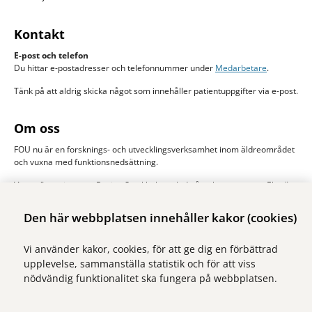
Kontakt
E-post och telefon
Du hittar e-postadresser och telefonnummer under
Medarbetare
.
Tänk på att aldrig skicka något som innehåller patientuppgifter via e-post.
Om oss
FOU nu är en forsknings- och utvecklingsverksamhet inom äldreområdet
och vuxna med funktionsnedsättning.
Vi samfinansieras av Region Stockholm och de åtta kommunerna Ekerö,
Järfälla, Sigtuna, Sollentuna, Solna stad, Sundbyberg, Upplands-Bro och
Upplands Väsby. Huvudman är Stockholms läns sjukvårdsområde, SLSO.
Den här webbplatsen innehåller kakor (cookies)
Läs mer om oss
Vi använder kakor, cookies, för att ge dig en förbättrad
upplevelse, sammanställa statistik och för att viss
nödvändig funktionalitet ska fungera på webbplatsen.