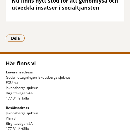
Nu finns nytt stöd för att genomlysa och
utveckla insatser i socialtjänsten
Dela
- Klicka för att öppna delningsalternativ.
Här finns vi
Leveransadress
Godsmottagningen Jakobsbergs sjukhus
FOU nu
Jakobsbergs sjukhus
Birgittavägen 4A
177 31 Järfälla
Besöksadress
Jakobsbergs sjukhus
Plan 3
Birgittavägen 2A
177 31 Järfälla