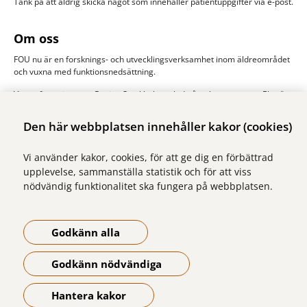
Tänk på att aldrig skicka något som innehåller patientuppgifter via e-post.
Om oss
FOU nu är en forsknings- och utvecklingsverksamhet inom äldreområdet
och vuxna med funktionsnedsättning.
Vi samfinansieras av Region Stockholm och de åtta kommunerna Ekerö,
Järfälla, Sigtuna, Sollentuna, Solna stad, Sundbyberg, Upplands-Bro och
Upplands Väsby. Huvudman är Stockholms läns sjukvårdsområde, SLSO.
Den här webbplatsen innehåller kakor (cookies)
Läs mer om oss
Vi använder kakor, cookies, för att ge dig en förbättrad
upplevelse, sammanställa statistik och för att viss
nödvändig funktionalitet ska fungera på webbplatsen.
Godkänn alla
Godkänn nödvändiga
Hantera kakor
Öppna meny