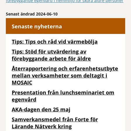
förebyggande egenvård i hemmiljö för sköra äldre personer
Senast ändrad 2024-06-10
Senaste nyheterna
Tips: Tips och råd vid värmebölja
Tips: Stöd för utvärdering av
förebyggande arbete för äldre
Återrapportering och erfarenhetsutbyte
mellan verksamheter som deltagit i
MOSAIC
Presentation från lunchseminariet om
egenvård
AKA-dagen den 25 maj
Samverkansmedel från Forte för
Lärande Nätverk kring