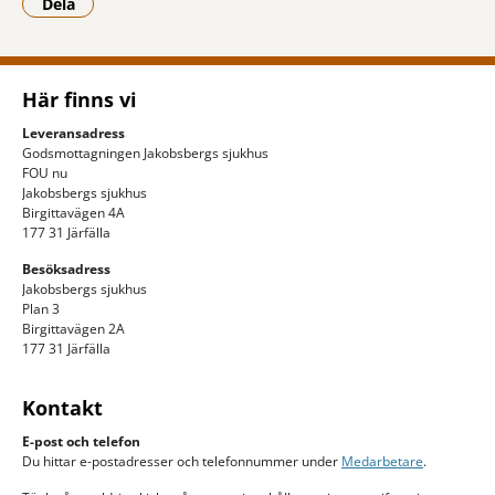
Dela
- Klicka för att öppna delningsalternativ.
Här finns vi
Leveransadress
Godsmottagningen Jakobsbergs sjukhus
FOU nu
Jakobsbergs sjukhus
Birgittavägen 4A
177 31 Järfälla
Besöksadress
Jakobsbergs sjukhus
Plan 3
Birgittavägen 2A
177 31 Järfälla
Kontakt
E-post och telefon
Du hittar e-postadresser och telefonnummer under
Medarbetare
.