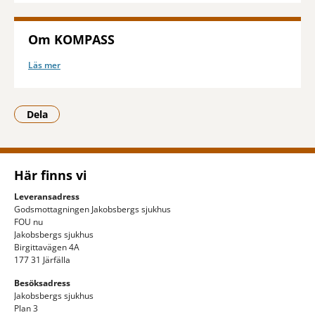
Om KOMPASS
Läs mer
Dela
- Klicka för att öppna delningsalternativ.
Här finns vi
Leveransadress
Godsmottagningen Jakobsbergs sjukhus
FOU nu
Jakobsbergs sjukhus
Birgittavägen 4A
177 31 Järfälla
Besöksadress
Jakobsbergs sjukhus
Plan 3