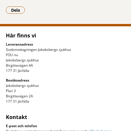
Dela
- Klicka för att öppna delningsalternativ.
Här finns vi
Leveransadress
Godsmottagningen Jakobsbergs sjukhus
FOU nu
Jakobsbergs sjukhus
Birgittavägen 4A
177 31 Järfälla
Besöksadress
Jakobsbergs sjukhus
Plan 3
Birgittavägen 2A
177 31 Järfälla
Kontakt
E-post och telefon