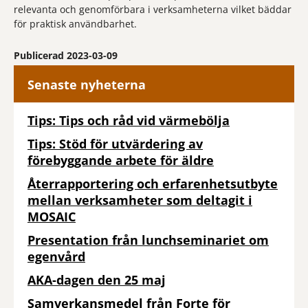
relevanta och genomförbara i verksamheterna vilket bäddar
för praktisk användbarhet.
Publicerad 2023-03-09
Senaste nyheterna
Tips: Tips och råd vid värmebölja
Tips: Stöd för utvärdering av
förebyggande arbete för äldre
Återrapportering och erfarenhetsutbyte
mellan verksamheter som deltagit i
MOSAIC
Presentation från lunchseminariet om
egenvård
AKA-dagen den 25 maj
Samverkansmedel från Forte för