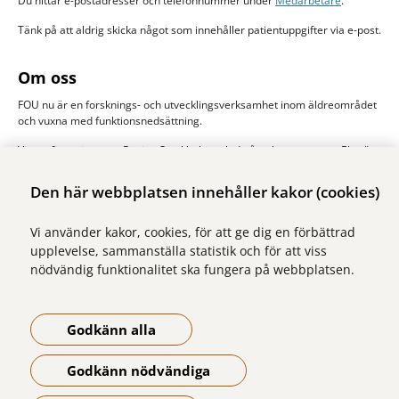
Du hittar e-postadresser och telefonnummer under
Medarbetare
.
Tänk på att aldrig skicka något som innehåller patientuppgifter via e-post.
Om oss
FOU nu är en forsknings- och utvecklingsverksamhet inom äldreområdet
och vuxna med funktionsnedsättning.
Vi samfinansieras av Region Stockholm och de åtta kommunerna Ekerö,
Järfälla, Sigtuna, Sollentuna, Solna stad, Sundbyberg, Upplands-Bro och
Upplands Väsby. Huvudman är Stockholms läns sjukvårdsområde, SLSO.
Den här webbplatsen innehåller kakor (cookies)
Läs mer om oss
Vi använder kakor, cookies, för att ge dig en förbättrad
upplevelse, sammanställa statistik och för att viss
nödvändig funktionalitet ska fungera på webbplatsen.
Godkänn alla
Godkänn nödvändiga