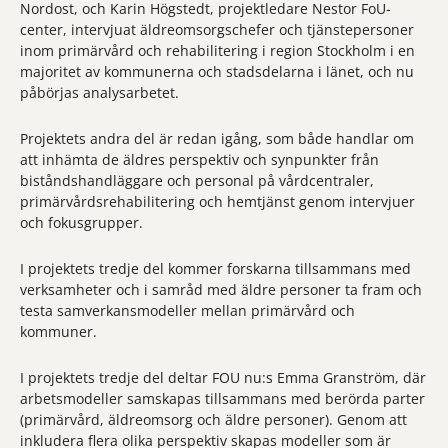
Nordost, och Karin Högstedt, projektledare Nestor FoU-
center, intervjuat äldreomsorgschefer och tjänstepersoner
inom primärvård och rehabilitering i region Stockholm i en
majoritet av kommunerna och stadsdelarna i länet, och nu
påbörjas analysarbetet.
Projektets andra del är redan igång, som både handlar om
att inhämta de äldres perspektiv och synpunkter från
biståndshandläggare och personal på vårdcentraler,
primärvårdsrehabilitering och hemtjänst genom intervjuer
och fokusgrupper.
I projektets tredje del kommer forskarna tillsammans med
verksamheter och i samråd med äldre personer ta fram och
testa samverkansmodeller mellan primärvård och
kommuner.
I projektets tredje del deltar FOU nu:s Emma Granström, där
arbetsmodeller samskapas tillsammans med berörda parter
(primärvård, äldreomsorg och äldre personer). Genom att
inkludera flera olika perspektiv skapas modeller som är