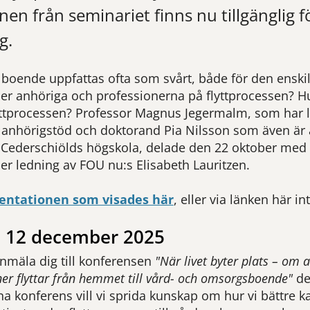
nen från seminariet finns nu tillgänglig f
g.
kilt boende uppfattas ofta som svårt, både för den enski
er anhöriga och professionerna på flyttprocessen? Hur 
flyttprocessen? Professor Magnus Jegermalm, som har 
g anhörigstöd och doktorand Pia Nilsson som även är
 Cederschiölds högskola, delade den 22 oktober med 
r ledning av FOU nu:s Elisabeth Lauritzen.
sentationen som visades här
, eller via länken här int
 12 december 2025
anmäla dig till konferensen
"När livet byter plats – om 
ner flyttar från hemmet till vård- och omsorgsboende"
de
 konferens vill vi sprida kunskap om hur vi bättre ka