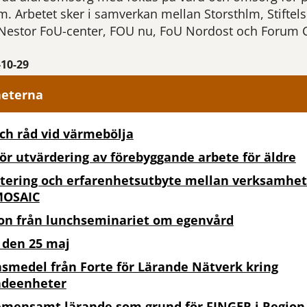
 Arbetet sker i samverkan mellan Storsthlm, Stiftel
Nestor FoU-center, FOU nu, FoU Nordost och Forum 
-10-29
heterna
och råd vid värmebölja
för utvärdering av förebyggande arbete för äldre
tering och erfarenhetsutbyte mellan verksamhe
 MOSAIC
on från lunchseminariet om egenvård
 den 25 maj
medel från Forte för Lärande Nätverk kring
ndeenheter
emensamt lärande som grund för FINGER i Regio