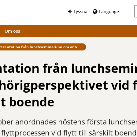
Lyssna
Language
Om oss
fintlig sida:
resentation från lunchseminarium om anh...
ntation från lunchsem
örigperspektivet vid fly
lt boende
ober anordnades höstens första lunchse
yttprocessen vid flytt till särskilt boend