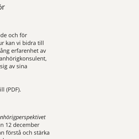
ör
lde och för
kan vi bidra till
lång erfarenhet av
 anhörigkonsulent,
sig av sina
ill (PDF).
anhörigperspektivet
n 12 december
n förstå och stärka