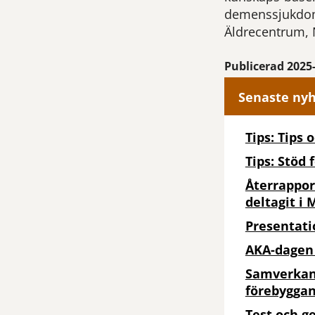
demenssjukdom.
Äldrecentrum, 
Publicerad 2025
Senaste ny
Tips: Tips 
Tips: Stöd 
Återrappor
deltagit i
Presentati
AKA-dagen
Samverkans
förebygga
Test och g