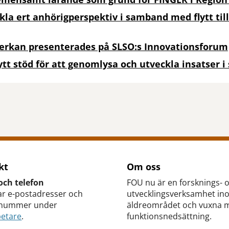
kla ert anhörigperspektiv i samband med flytt till
erkan presenterades på SLSO:s Innovationsforum
tt stöd för att genomlysa och utveckla insatser i
tt öppna delningsalternativ.
kt
Om oss
och telefon
FOU nu är en forsknings- 
ar e-postadresser och
utvecklingsverksamhet in
nnummer under
äldreområdet och vuxna 
etare
.
funktionsnedsättning.