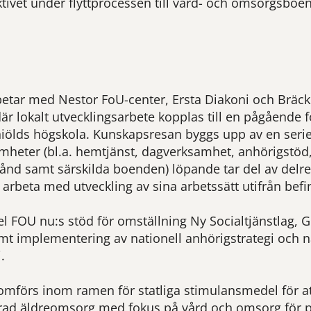
tivet under flyttprocessen till vård- och omsorgsboe
tar med Nestor FoU-center, Ersta Diakoni och Bräcke
r lokalt utvecklingsarbete kopplas till en pågående 
iölds högskola. Kunskapsresan byggs upp av en seri
mheter (bl.a. hemtjänst, dagverksamhet, anhörigstöd
nd samt särskilda boenden) löpande tar del av delres
t arbeta med utveckling av sina arbetssätt utifrån befi
el FOU nu:s stöd för omställning Ny Socialtjänstlag, 
t implementering av nationell anhörigstrategi och n
.
omförs inom ramen för statliga stimulansmedel för at
rad äldreomsorg med fokus på vård och omsorg för 