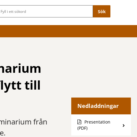
Sökfält
inarium
tt till
Nedladdningar
minarium från
Presentation
(PDF)
e.