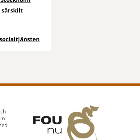
 särskilt
 socialtjänsten
och
om
med