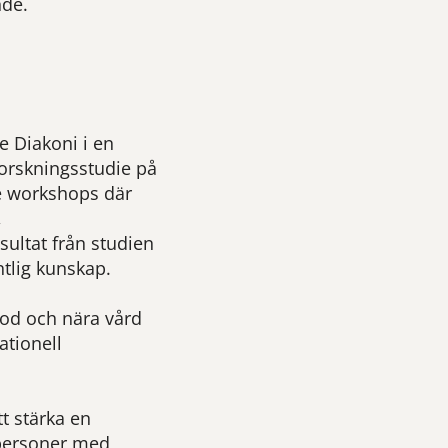
nde.
 Diakoni i en
forskningsstudie på
e workshops där
,
ultat från studien
ntlig kunskap.
God och nära vård
ationell
t stärka en
personer med