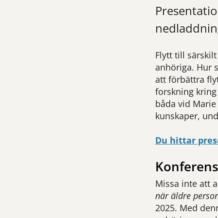
Presentatio
nedladdnin
Flytt till särs
anhöriga. Hur s
att förbättra 
forskning krin
båda vid Marie
kunskaper, unde
Du hittar pre
Konferens
Missa inte att 
när äldre perso
2025. Med denna