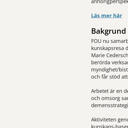
anhörigperspek
Läs mer här
Bakgrund
FOU nu samarbe
kunskapsresa dä
Marie Cedersch
berörda verksa
myndighet/bistå
och får stöd at
Arbetet är en d
och omsorg sam
demensstrategi
Aktiviteten gen
kunskaps-base