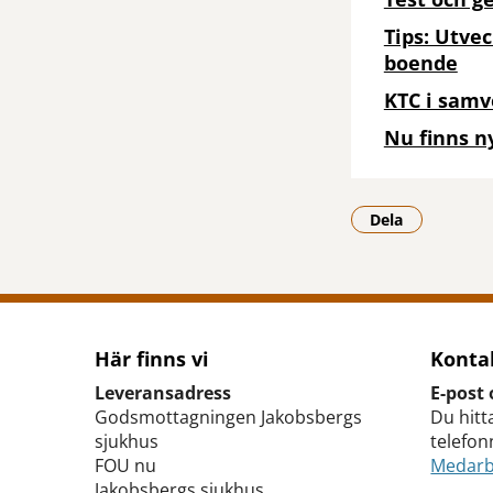
Tips: Utvec
boende
KTC i samv
Nu finns ny
Dela
- Klicka för a
Här finns vi
Konta
Leveransadress
E-post 
Godsmottagningen Jakobsbergs
Du hitt
sjukhus
telefo
FOU nu
Medarb
Jakobsbergs sjukhus