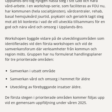
Upplands-Bro tog nyligen nästa steg i sitt God och nära
vård-arbete. I en workshop-serie, som faciliteras av FOU nu,
har kommunen (hela socialtjänsten), vårdcentraler, rehab,
basal hemsjukvård jourtid, psykiatri och geriatrik tagit steg
mot att bli konkreta i vad de vill utveckla tillsammans för en
god och nära vård och omsorg i Upplands-Bro.
Workshopen byggde vidare på de utvecklingsområden som
identifierades vid den första workshopen och vid de
samverkansforum där verksamheter från kommun och
region möts. Gruppen har nu formulerat handlingsplaner
för tre prioriterade områden:
Samverkan i utsatt område
Samverkan vård och omsorg i hemmet för äldre
Utveckling av förebyggande insatser äldre.
De första stegen i prioriterade områden kommer följas upp
vid en gemensam uppföljning under våren 2025.