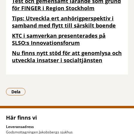
Test och gemensamt lärande som grund
för FINGER i Region Stockholm
Tips: Utveckla ert anhörigperspektiv i
samband med flytt till särskilt boende
KTC i samverkan presenterades på
SLSO:s Innovationsforum
Nu finns nytt stöd för att genomlysa och
utveckla insatser i socialtjänsten
Dela
- Klicka för att öppna delningsalternativ.
Här finns vi
Leveransadress
Godsmottagningen Jakobsbergs sjukhus