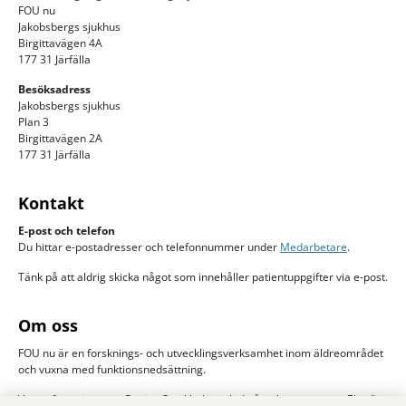
FOU nu
Jakobsbergs sjukhus
Birgittavägen 4A
177 31 Järfälla
Besöksadress
Jakobsbergs sjukhus
Plan 3
Birgittavägen 2A
177 31 Järfälla
Kontakt
E-post och telefon
Du hittar e-postadresser och telefonnummer under
Medarbetare
.
Tänk på att aldrig skicka något som innehåller patientuppgifter via e-post.
Om oss
FOU nu är en forsknings- och utvecklingsverksamhet inom äldreområdet
och vuxna med funktionsnedsättning.
Vi samfinansieras av Region Stockholm och de åtta kommunerna Ekerö,