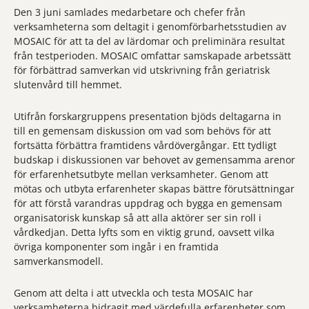
Den 3 juni samlades medarbetare och chefer från
verksamheterna som deltagit i genomförbarhetsstudien av
MOSAIC för att ta del av lärdomar och preliminära resultat
från testperioden. MOSAIC omfattar samskapade arbetssätt
för förbättrad samverkan vid utskrivning från geriatrisk
slutenvård till hemmet.
Utifrån forskargruppens presentation bjöds deltagarna in
till en gemensam diskussion om vad som behövs för att
fortsätta förbättra framtidens vårdövergångar. Ett tydligt
budskap i diskussionen var behovet av gemensamma arenor
för erfarenhetsutbyte mellan verksamheter. Genom att
mötas och utbyta erfarenheter skapas bättre förutsättningar
för att förstå varandras uppdrag och bygga en gemensam
organisatorisk kunskap så att alla aktörer ser sin roll i
vårdkedjan. Detta lyfts som en viktig grund, oavsett vilka
övriga komponenter som ingår i en framtida
samverkansmodell.
Genom att delta i att utveckla och testa MOSAIC har
verksamheterna bidragit med värdefulla erfarenheter som