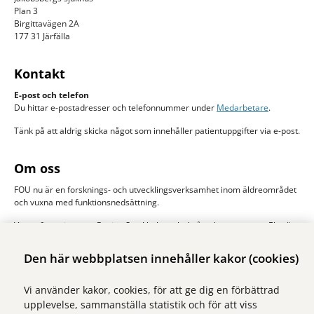
Plan 3
Birgittavägen 2A
177 31 Järfälla
Kontakt
E-post och telefon
Du hittar e-postadresser och telefonnummer under
Medarbetare
.
Tänk på att aldrig skicka något som innehåller patientuppgifter via e-post.
Om oss
FOU nu är en forsknings- och utvecklingsverksamhet inom äldreområdet
och vuxna med funktionsnedsättning.
Vi samfinansieras av Region Stockholm och de åtta kommunerna Ekerö,
Järfälla, Sigtuna, Sollentuna, Solna stad, Sundbyberg, Upplands-Bro och
Upplands Väsby. Huvudman är Stockholms läns sjukvårdsområde, SLSO.
Den här webbplatsen innehåller kakor (cookies)
Läs mer om oss
Vi använder kakor, cookies, för att ge dig en förbättrad
upplevelse, sammanställa statistik och för att viss