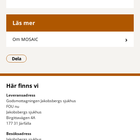
Läs mer
Om MOSAIC
Dela
- Klicka för att öppna delningsalternativ.
Här finns vi
Leveransadress
Godsmottagningen Jakobsbergs sjukhus
FOU nu
Jakobsbergs sjukhus
Birgittavägen 4A
177 31 Järfälla
Besöksadress
Jakobsbergs sjukhus