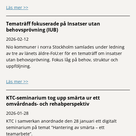
om Seminarium om munhälsa
Läs mer >>
Tematräff fokuserade på Insatser utan
behovsprövning (IUB)
2026-02-12
Nio kommuner i norra Stockholm samlades under ledning
av tre av länets äldre-FoU:er för en tematräff om insatser
utan behovsprövning. Fokus låg på behov, struktur och
uppföljning.
om Tematräff fokuserade på Insatser utan
Läs mer >>
KTC-seminarium tog upp smärta ur ett
omvårdnads- och rehabperspektiv
2026-01-28
KTC i samverkan anordnade den 28 januari ett digitalt
seminarium på temat ”Hantering av smärta – ett
teamarbete”.