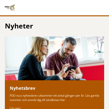
Nyheter
Nyhetsbrev
FOU nu:s nyhetsbrev utkommer ett antal gånger per år. Läs gamla
nummer och anmäl dig till sändlistan här.
Läs mer