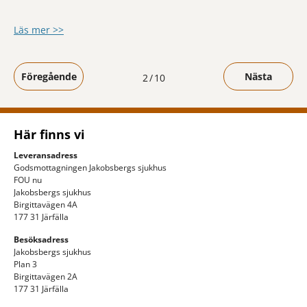
om KTC-seminarium tog upp smärta ur et
Läs mer >>
Föregående
Nästa
Du är på sida
2
10
Här finns vi
Leveransadress
Godsmottagningen Jakobsbergs sjukhus
FOU nu
Jakobsbergs sjukhus
Birgittavägen 4A
177 31 Järfälla
Besöksadress
Jakobsbergs sjukhus
Plan 3
Birgittavägen 2A
177 31 Järfälla