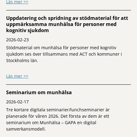
om Summering och lärande från 14 år av 
Läs mer >>
Uppdatering och spridning av stödmaterial för att
uppmärksamma munhälsa för personer med
kognitiv sjukdom
2026-02-23
Stödmaterial om munhälsa för personer med kognitiv
sjukdom ses över tillsammans med ACT och kommuner i
Stockholms län.
om Uppdatering och spridning av stödma
Läs mer >>
Seminarium om munhälsa
2026-02-17
Tre kortare digitala seminarier/lunchseminarier är
planerade för våren 2026. Det första av dem är ett
seminarium om Munhälsa – GAPA en digital
samverkansmodell.