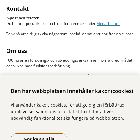
Kontakt
E-post och telefon
Du hittar e-postadresser och telefonnummer under
Medarbetare
.
Tänk på att aldrig skicka något som innehåller patientuppgifter via e-post.
Om oss
FOU nu är en forsknings- och utvecklingsverksamhet inom äldreområdet
och vuxna med funktionsnedsättning.
Vi samfinansieras av Region Stockholm och de åtta kommunerna Ekerö,
Järfälla, Sigtuna, Sollentuna, Solna stad, Sundbyberg, Upplands-Bro och
Upplands Väsby. Huvudman är Stockholms läns sjukvårdsområde, SLSO.
Den här webbplatsen innehåller kakor (cookies)
Läs mer om oss
Vi använder kakor, cookies, för att ge dig en förbättrad
upplevelse, sammanställa statistik och för att viss
nödvändig funktionalitet ska fungera på webbplatsen.
Godkänn alla