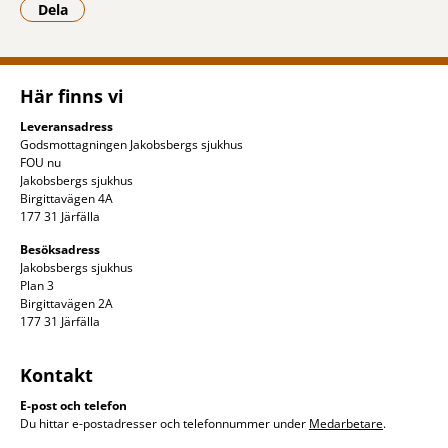
Dela
- Klicka för att öppna delningsalternativ.
Här finns vi
Leveransadress
Godsmottagningen Jakobsbergs sjukhus
FOU nu
Jakobsbergs sjukhus
Birgittavägen 4A
177 31 Järfälla
Besöksadress
Jakobsbergs sjukhus
Plan 3
Birgittavägen 2A
177 31 Järfälla
Kontakt
E-post och telefon
Du hittar e-postadresser och telefonnummer under
Medarbetare
.