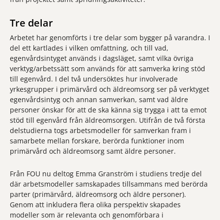
Tre delar
Arbetet har genomförts i tre delar som bygger på varandra. I
del ett kartlades i vilken omfattning, och till vad,
egenvårdsintyget används i dagsläget, samt vilka övriga
verktyg/arbetssätt som används för att samverka kring stöd
till egenvård. I del två undersöktes hur involverade
yrkesgrupper i primärvård och äldreomsorg ser på verktyget
egenvårdsintyg och annan samverkan, samt vad äldre
personer önskar för att de ska känna sig trygga i att ta emot
stöd till egenvård från äldreomsorgen. Utifrån de två första
delstudierna togs arbetsmodeller för samverkan fram i
samarbete mellan forskare, berörda funktioner inom
primärvård och äldreomsorg samt äldre personer.
Från FOU nu deltog Emma Granström i studiens tredje del
där arbetsmodeller samskapades tillsammans med berörda
parter (primärvård, äldreomsorg och äldre personer).
Genom att inkludera flera olika perspektiv skapades
modeller som är relevanta och genomförbara i