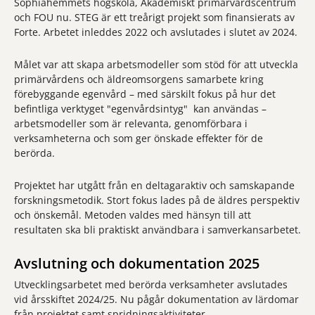
Sophiahemmets högskola, Akademiskt primärvårdscentrum
och FOU nu. STEG är ett treårigt projekt som finansierats av
Forte. Arbetet inleddes 2022 och avslutades i slutet av 2024.
Målet var att skapa arbetsmodeller som stöd för att utveckla
primärvårdens och äldreomsorgens samarbete kring
förebyggande egenvård – med särskilt fokus på hur det
befintliga verktyget "egenvårdsintyg" kan användas –
arbetsmodeller som är relevanta, genomförbara i
verksamheterna och som ger önskade effekter för de
berörda.
Projektet har utgått från en deltagaraktiv och samskapande
forskningsmetodik. Stort fokus lades på de äldres perspektiv
och önskemål. Metoden valdes med hänsyn till att
resultaten ska bli praktiskt användbara i samverkansarbetet.
Avslutning och dokumentation 2025
Utvecklingsarbetet med berörda verksamheter avslutades
vid årsskiftet 2024/25. Nu pågår dokumentation av lärdomar
från projektet samt spridningsaktiviteter.