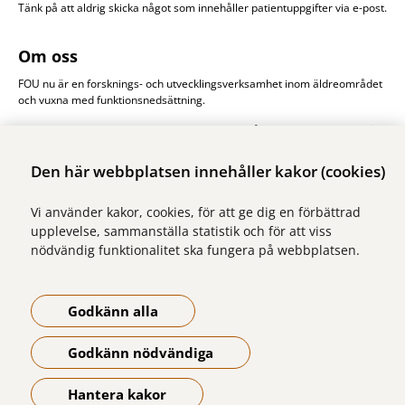
Tänk på att aldrig skicka något som innehåller patientuppgifter via e-post.
Om oss
FOU nu är en forsknings- och utvecklingsverksamhet inom äldreområdet
och vuxna med funktionsnedsättning.
Vi samfinansieras av Region Stockholm och de åtta kommunerna Ekerö,
Järfälla, Sigtuna, Sollentuna, Solna stad, Sundbyberg, Upplands-Bro och
Upplands Väsby. Huvudman är Stockholms läns sjukvårdsområde, SLSO.
Den här webbplatsen innehåller kakor (cookies)
Läs mer om oss
Vi använder kakor, cookies, för att ge dig en förbättrad
upplevelse, sammanställa statistik och för att viss
nödvändig funktionalitet ska fungera på webbplatsen.
Godkänn alla
Godkänn nödvändiga
Hantera kakor