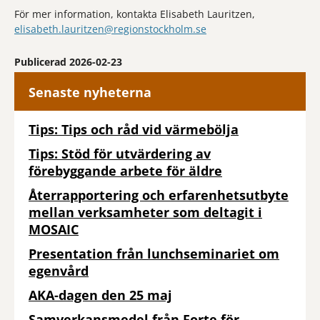
För mer information, kontakta Elisabeth Lauritzen,
elisabeth.lauritzen@regionstockholm.se
Publicerad 2026-02-23
Senaste nyheterna
Tips: Tips och råd vid värmebölja
Tips: Stöd för utvärdering av
förebyggande arbete för äldre
Återrapportering och erfarenhetsutbyte
mellan verksamheter som deltagit i
MOSAIC
Presentation från lunchseminariet om
egenvård
AKA-dagen den 25 maj
Samverkansmedel från Forte för