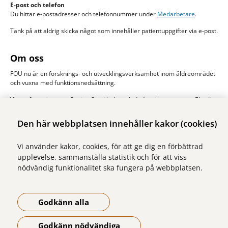
E-post och telefon
Du hittar e-postadresser och telefonnummer under
Medarbetare
.
Tänk på att aldrig skicka något som innehåller patientuppgifter via e-post.
Om oss
FOU nu är en forsknings- och utvecklingsverksamhet inom äldreområdet
och vuxna med funktionsnedsättning.
Vi samfinansieras av Region Stockholm och de åtta kommunerna Ekerö,
Järfälla, Sigtuna, Sollentuna, Solna stad, Sundbyberg, Upplands-Bro och
Upplands Väsby. Huvudman är Stockholms läns sjukvårdsområde, SLSO.
Den här webbplatsen innehåller kakor (cookies)
Läs mer om oss
Vi använder kakor, cookies, för att ge dig en förbättrad
upplevelse, sammanställa statistik och för att viss
nödvändig funktionalitet ska fungera på webbplatsen.
Godkänn alla
Godkänn nödvändiga