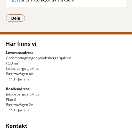
Dela
- Klicka för att öppna delningsalternativ.
Här finns vi
Leveransadress
Godsmottagningen Jakobsbergs sjukhus
FOU nu
Jakobsbergs sjukhus
Birgittavägen 4A
177 31 Järfälla
Besöksadress
Jakobsbergs sjukhus
Plan 3
Birgittavägen 2A
177 31 Järfälla
Kontakt