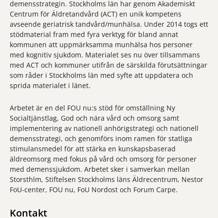
demensstrategin. Stockholms län har genom Akademiskt
Centrum för Äldretandvård (ACT) en unik kompetens
avseende geriatrisk tandvård/munhälsa. Under 2014 togs ett
stödmaterial fram med fyra verktyg för bland annat
kommunen att uppmärksamma munhälsa hos personer
med kognitiv sjukdom. Materialet ses nu över tillsammans
med ACT och kommuner utifrån de särskilda förutsättningar
som råder i Stockholms län med syfte att uppdatera och
sprida materialet i länet.
Arbetet är en del FOU nu:s stöd för omställning Ny
Socialtjänstlag, God och nära vård och omsorg samt
implementering av nationell anhörigstrategi och nationell
demensstrategi, och genomförs inom ramen för statliga
stimulansmedel för att stärka en kunskapsbaserad
äldreomsorg med fokus på vård och omsorg för personer
med demenssjukdom. Arbetet sker i samverkan mellan
Storsthlm, Stiftelsen Stockholms läns Äldrecentrum, Nestor
FoU-center, FOU nu, FoU Nordost och Forum Carpe.
Kontakt