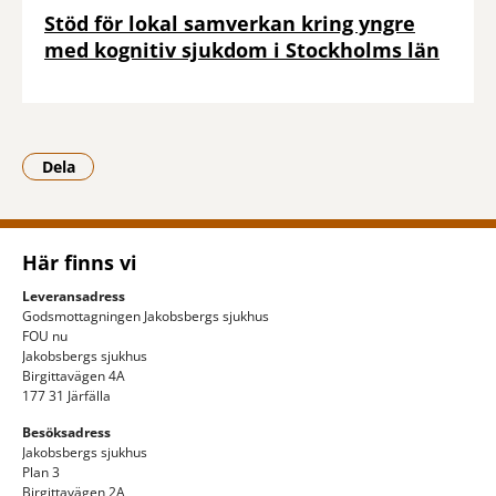
Stöd för lokal samverkan kring yngre
med kognitiv sjukdom i Stockholms län
Dela
- Klicka för att öppna delningsalternativ.
Här finns vi
Leveransadress
Godsmottagningen Jakobsbergs sjukhus
FOU nu
Jakobsbergs sjukhus
Birgittavägen 4A
177 31 Järfälla
Besöksadress
Jakobsbergs sjukhus
Plan 3
Birgittavägen 2A