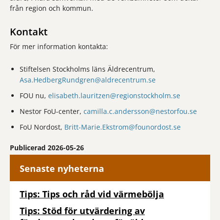
från region och kommun.
Kontakt
För mer information kontakta:
Stiftelsen Stockholms läns Äldrecentrum,
Asa.HedbergRundgren@aldrecentrum.se
FOU nu,
elisabeth.lauritzen@regionstockholm.se
Nestor FoU-center,
camilla.c.andersson@nestorfou.se
FoU Nordost,
Britt-Marie.Ekstrom@founordost.se
Publicerad 2026-05-26
Senaste nyheterna
Tips: Tips och råd vid värmebölja
Tips: Stöd för utvärdering av