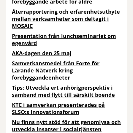
förebyggande arbete för äldre
Återrapportering och erfarenhetsutbyte
mellan verksamheter som deltagit i
MOSAIC
Presentation från lunchseminariet om
egenvård
AKA-dagen den 25 maj
Samverkansmedel från Forte för
Lärande Nätverk kring
förebyggandeenheter
Tips: Utveckla ert anhörigperspektiv i
samband med flytt till särskilt boende
KTC i samverkan presenterades på
SLSO:s Innovationsforum
Nu finns nytt stöd för att genomlysa och
utveckla insatser i socialtjänsten