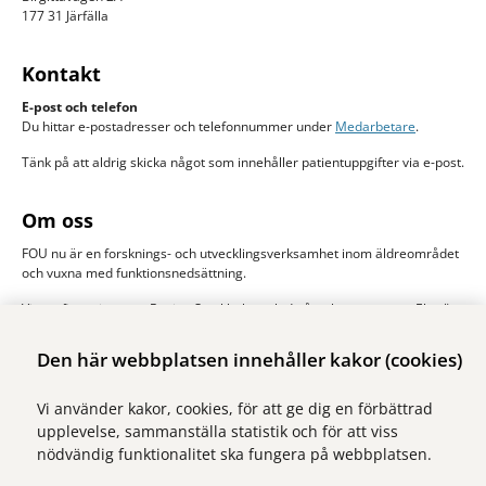
177 31 Järfälla
Kontakt
E-post och telefon
Du hittar e-postadresser och telefonnummer under
Medarbetare
.
Tänk på att aldrig skicka något som innehåller patientuppgifter via e-post.
Om oss
FOU nu är en forsknings- och utvecklingsverksamhet inom äldreområdet
och vuxna med funktionsnedsättning.
Vi samfinansieras av Region Stockholm och de åtta kommunerna Ekerö,
Järfälla, Sigtuna, Sollentuna, Solna stad, Sundbyberg, Upplands-Bro och
Upplands Väsby. Huvudman är Stockholms läns sjukvårdsområde, SLSO.
Den här webbplatsen innehåller kakor (cookies)
Läs mer om oss
Vi använder kakor, cookies, för att ge dig en förbättrad
upplevelse, sammanställa statistik och för att viss
nödvändig funktionalitet ska fungera på webbplatsen.