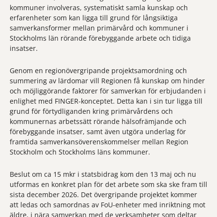
kommuner involveras, systematiskt samla kunskap och
erfarenheter som kan ligga till grund för långsiktiga
samverkansformer mellan primärvård och kommuner i
Stockholms län rörande förebyggande arbete och tidiga
insatser.
Genom en regionövergripande projektsamordning och
summering av lärdomar vill Regionen få kunskap om hinder
och möjliggörande faktorer för samverkan för erbjudanden i
enlighet med FINGER-konceptet. Detta kan i sin tur ligga till
grund för förtydliganden kring primärvårdens och
kommunernas arbetssätt rörande hälsofrämjande och
förebyggande insatser, samt även utgöra underlag för
framtida samverkansöverenskommelser mellan Region
Stockholm och Stockholms läns kommuner.
Beslut om ca 15 mkr i statsbidrag kom den 13 maj och nu
utformas en konkret plan för det arbete som ska ske fram till
sista december 2026. Det övergripande projektet kommer
att ledas och samordnas av FoU-enheter med inriktning mot
äldre, i nära samverkan med de verksamheter som deltar