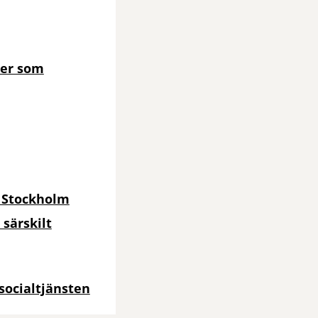
ter som
n Stockholm
 särskilt
 socialtjänsten