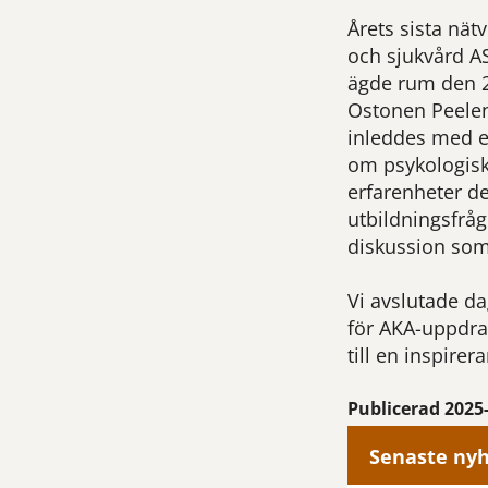
Årets sista nät
och sjukvård A
ägde rum den 2
Ostonen Peelen
inleddes med en
om psykologisk
erfarenheter d
utbildningsfråg
diskussion som
Vi avslutade da
för AKA-uppdrag
till en inspire
Publicerad 2025
Senaste ny