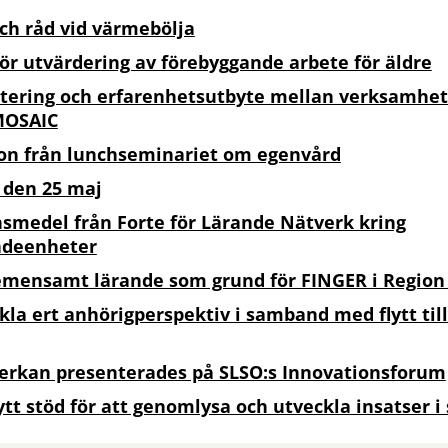
och råd vid värmebölja
för utvärdering av förebyggande arbete för äldre
tering och erfarenhetsutbyte mellan verksamhe
 MOSAIC
on från lunchseminariet om egenvård
 den 25 maj
medel från Forte för Lärande Nätverk kring
ndeenheter
emensamt lärande som grund för FINGER i Regio
kla ert anhörigperspektiv i samband med flytt till
erkan presenterades på SLSO:s Innovationsforum
tt stöd för att genomlysa och utveckla insatser i