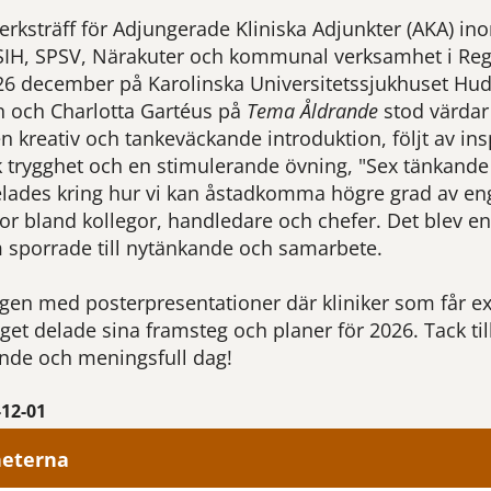
verksträff för Adjungerade Kliniska Adjunkter (AKA) ino
SIH, SPSV, Närakuter och kommunal verksamhet i Re
6 december på Karolinska Universitetssjukhuset Hud
 och Charlotta Gartéus på
Tema Åldrande
stod värdar
 kreativ och tankeväckande introduktion, följt av in
 trygghet och en stimulerande övning, "Sex tänkande 
elades kring hur vi kan åstadkomma högre grad av e
or bland kollegor, handledare och chefer. Det blev en
 sporrade till nytänkande och samarbete.
gen med posterpresentationer där kliniker som får ext
et delade sina framsteg och planer för 2026. Tack til
rande och meningsfull dag!
-12-01
heterna