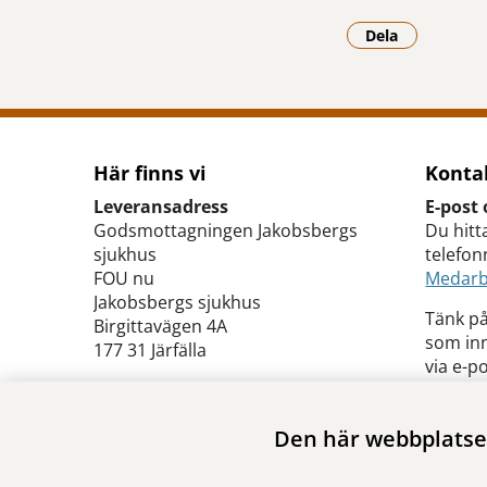
Dela
- Klicka för a
Här finns vi
Konta
Leveransadress
E-post 
Godsmottagningen Jakobsbergs
Du hitt
sjukhus
telefo
FOU nu
Medarb
Jakobsbergs sjukhus
Tänk på
Birgittavägen 4A
som inn
177 31 Järfälla
via e-po
Besöksadress
Jakobsbergs sjukhus
Den här webbplatsen
Plan 3
Birgittavägen 2A
177 31 Järfälla