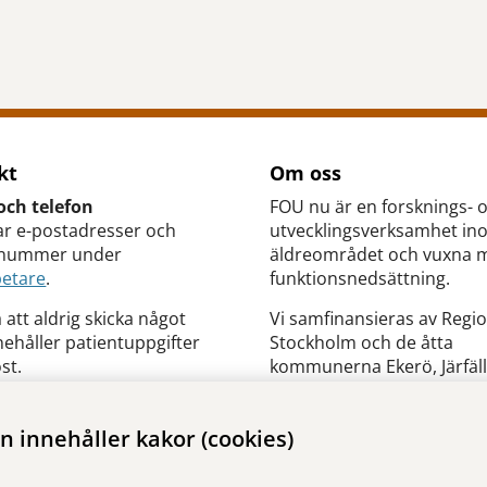
tt öppna delningsalternativ.
kt
Om oss
och telefon
FOU nu är en forsknings- 
ar e-postadresser och
utvecklingsverksamhet in
nnummer under
äldreområdet och vuxna 
etare
.
funktionsnedsättning.
 att aldrig skicka något
Vi samfinansieras av Regi
ehåller patientuppgifter
Stockholm och de åtta
st.
kommunerna Ekerö, Järfäll
Sigtuna, Sollentuna, Solna
Sundbyberg, Upplands-Br
 innehåller kakor (cookies)
Upplands Väsby. Huvudma
Stockholms läns
sjukvårdsområde, SLSO.