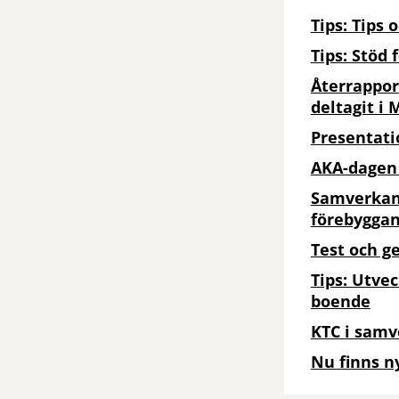
Tips: Tips 
Tips: Stöd 
Återrappor
deltagit i
Presentati
AKA-dagen
Samverkans
förebygga
Test och g
Tips: Utvec
boende
KTC i samv
Nu finns ny