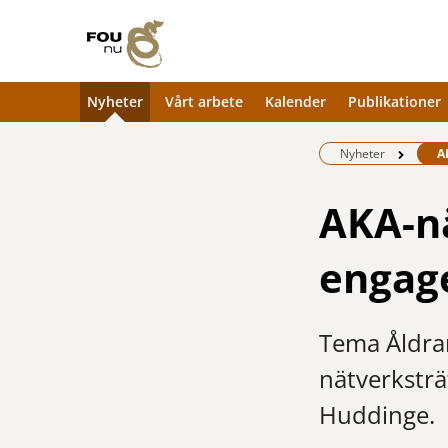
Nyheter
Vårt arbete
Kalender
Publikationer
Be
Nyheter
A
AKA-nä
engage
Tema Åldran
nätverksträ
Huddinge.