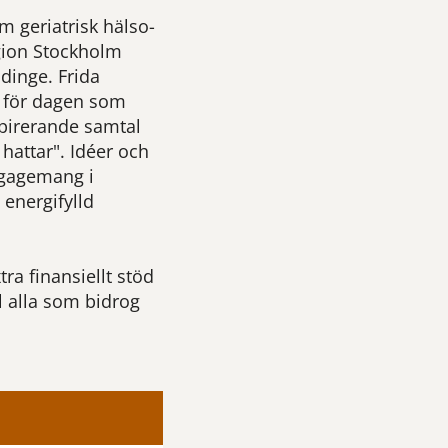
m geriatrisk hälso-
gion Stockholm
dinge. Frida
 för dagen som
spirerande samtal
hattar". Idéer och
ngagemang i
 energifylld
ra finansiellt stöd
l alla som bidrog