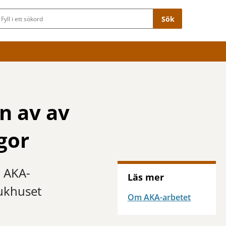
Sökfält
n av av
gor
a AKA-
Läs mer
jukhuset
Om AKA-arbetet