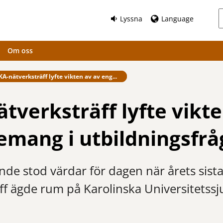
Lyssna
Language
Om oss
fintlig sida:
KA-nätverksträff lyfte vikten av av eng...
tverksträff lyfte vikte
mang i utbildningsfrå
de stod värdar för dagen när årets sist
ff ägde rum på Karolinska Universitetss