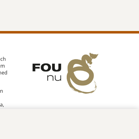
och
om
med
on
a,
 stad,
o och
n är