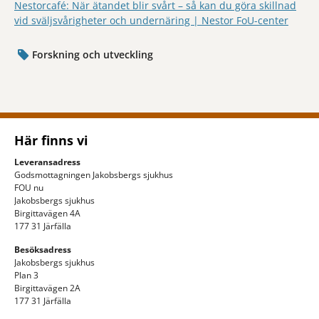
Nestorcafé: När ätandet blir svårt – så kan du göra skillnad
vid sväljsvårigheter och undernäring | Nestor FoU-center
Forskning och utveckling
Här finns vi
Leveransadress
Godsmottagningen Jakobsbergs sjukhus
FOU nu
Jakobsbergs sjukhus
Birgittavägen 4A
177 31 Järfälla
Besöksadress
Jakobsbergs sjukhus
Plan 3
Birgittavägen 2A
177 31 Järfälla