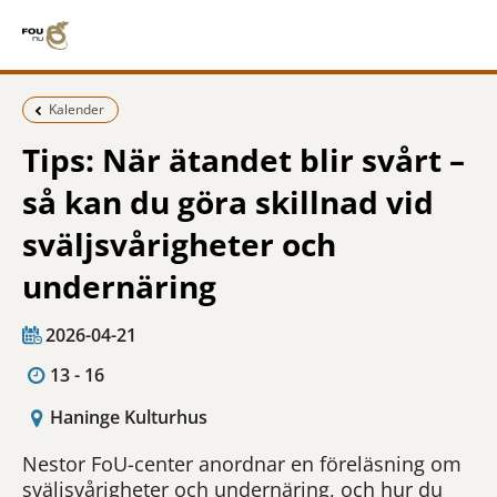
Föregående sida:
Kalender
Tips: När ätandet blir svårt –
så kan du göra skillnad vid
sväljsvårigheter och
undernäring
2026-04-21
13 - 16
Haninge Kulturhus
Nestor FoU-center anordnar en föreläsning om
sväljsvårigheter och undernäring, och hur du