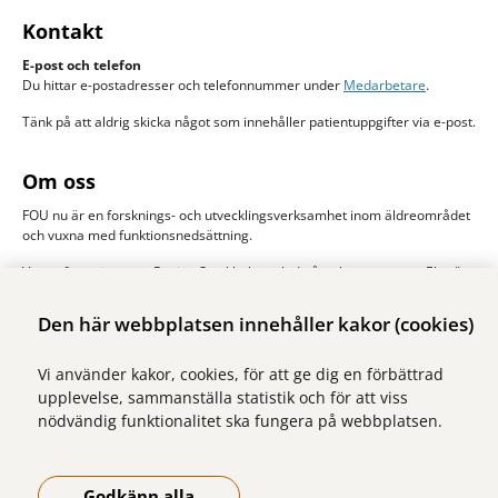
Kontakt
E-post och telefon
Du hittar e-postadresser och telefonnummer under
Medarbetare
.
Tänk på att aldrig skicka något som innehåller patientuppgifter via e-post.
Om oss
FOU nu är en forsknings- och utvecklingsverksamhet inom äldreområdet
och vuxna med funktionsnedsättning.
Vi samfinansieras av Region Stockholm och de åtta kommunerna Ekerö,
Järfälla, Sigtuna, Sollentuna, Solna stad, Sundbyberg, Upplands-Bro och
Upplands Väsby. Huvudman är Stockholms läns sjukvårdsområde, SLSO.
Den här webbplatsen innehåller kakor (cookies)
Läs mer om oss
Vi använder kakor, cookies, för att ge dig en förbättrad
upplevelse, sammanställa statistik och för att viss
nödvändig funktionalitet ska fungera på webbplatsen.
Godkänn alla