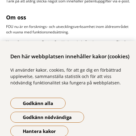
Tänk på att aldrig skicka något som innehåller patientuppgifter via e-post.
Om oss
FOU nu är en forsknings- och utvecklingsverksamhet inom äldreområdet
och vuxna med funktionsnedsättning.
Vi samfinansieras av Region Stockholm och de åtta kommunerna Ekerö,
Järfälla, Sigtuna, Sollentuna, Solna stad, Sundbyberg, Upplands-Bro och
Upplands Väsby. Huvudman är Stockholms läns sjukvårdsområde, SLSO.
Den här webbplatsen innehåller kakor (cookies)
Läs mer om oss
Vi använder kakor, cookies, för att ge dig en förbättrad
upplevelse, sammanställa statistik och för att viss
nödvändig funktionalitet ska fungera på webbplatsen.
Godkänn alla
Godkänn nödvändiga
Hantera kakor