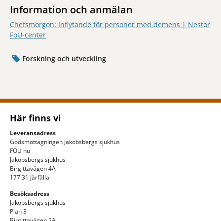
Information och anmälan
Chefsmorgon: Inflytande för personer med demens | Nestor
FoU-center
Forskning och utveckling
Här finns vi
Leveransadress
Godsmottagningen Jakobsbergs sjukhus
FOU nu
Jakobsbergs sjukhus
Birgittavägen 4A
177 31 Järfälla
Besöksadress
Jakobsbergs sjukhus
Plan 3
Birgittavägen 2A