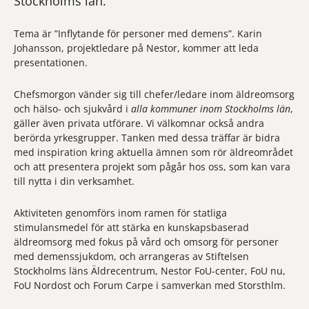
Stockholms län.
Tema är ”Inflytande för personer med demens”. Karin
Johansson, projektledare på Nestor, kommer att leda
presentationen.
Chefsmorgon vänder sig till chefer/ledare inom äldreomsorg
och hälso- och sjukvård i
alla kommuner inom Stockholms län
,
gäller även privata utförare. Vi välkomnar också andra
berörda yrkesgrupper. Tanken med dessa träffar är bidra
med inspiration kring aktuella ämnen som rör äldreområdet
och att presentera projekt som pågår hos oss, som kan vara
till nytta i din verksamhet.
Aktiviteten genomförs inom ramen för statliga
stimulansmedel för att stärka en kunskapsbaserad
äldreomsorg med fokus på vård och omsorg för personer
med demenssjukdom, och arrangeras av Stiftelsen
Stockholms läns Äldrecentrum, Nestor FoU-center, FoU nu,
FoU Nordost och Forum Carpe i samverkan med Storsthlm.