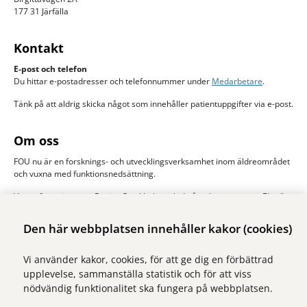
177 31 Järfälla
Kontakt
E-post och telefon
Du hittar e-postadresser och telefonnummer under
Medarbetare
.
Tänk på att aldrig skicka något som innehåller patientuppgifter via e-post.
Om oss
FOU nu är en forsknings- och utvecklingsverksamhet inom äldreområdet
och vuxna med funktionsnedsättning.
Vi samfinansieras av Region Stockholm och de åtta kommunerna Ekerö,
Järfälla, Sigtuna, Sollentuna, Solna stad, Sundbyberg, Upplands-Bro och
Upplands Väsby. Huvudman är Stockholms läns sjukvårdsområde, SLSO.
Den här webbplatsen innehåller kakor (cookies)
Läs mer om oss
Vi använder kakor, cookies, för att ge dig en förbättrad
upplevelse, sammanställa statistik och för att viss
nödvändig funktionalitet ska fungera på webbplatsen.