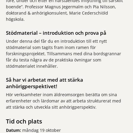
före, under och efter en närståendes inflyttning till särskilt
boende”. Professor Magnus Jegermalm och Pia Nilsson,
doktorand & anhörigkonsulent, Marie Cederschiöld
högskola.
Stödmaterial – introduktion och prova på
Under denna del får du en introduktion till ett nytt
stödmaterial som tagits fram inom ramen för
forskningsprojektet. Tillsammans med dina bordsgrannar
får du testa några av de praktiska övningar som
stödmaterialet innehåller.
Så har vi arbetat med att stärka
anhörigperspektivet!
Hör verksamheter inom äldreomsorgen berätta om sina
erfarenheter och lärdomar av att arbeta strukturerat med
att stärka och utveckla sitt anhörigperspektiv.
Tid och plats
Datum:
måndag 19 oktober