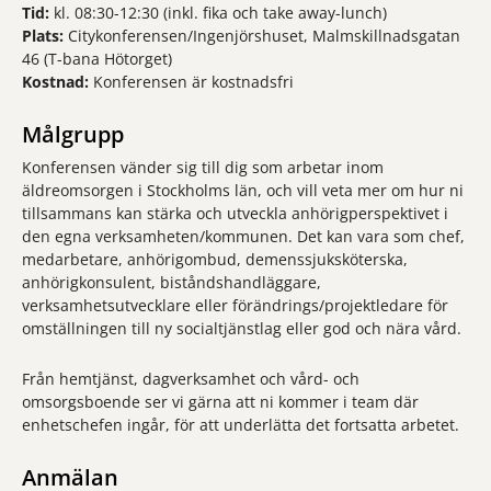
Tid:
kl. 08:30-12:30 (inkl. fika och take away-lunch)
Plats:
Citykonferensen/Ingenjörshuset, Malmskillnadsgatan
46 (T-bana Hötorget)
Kostnad:
Konferensen är kostnadsfri
Målgrupp
Konferensen vänder sig till dig som arbetar inom
äldreomsorgen i Stockholms län, och vill veta mer om hur ni
tillsammans kan stärka och utveckla anhörigperspektivet i
den egna verksamheten/kommunen. Det kan vara som chef,
medarbetare, anhörigombud, demenssjuksköterska,
anhörigkonsulent, biståndshandläggare,
verksamhetsutvecklare eller förändrings/projektledare för
omställningen till ny socialtjänstlag eller god och nära vård.
Från hemtjänst, dagverksamhet och vård- och
omsorgsboende ser vi gärna att ni kommer i team där
enhetschefen ingår, för att underlätta det fortsatta arbetet.
Anmälan