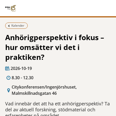
Föregående sida:
Kalender
Anhörigperspektiv i fokus –
hur omsätter vi det i
praktiken?
2026-10-19
8.30 - 12.30
Citykonferensen/Ingenjörshuset,
Malmskillnadsgatan 46
Vad innebär det att ha ett anhörigperspektiv? Ta
del av aktuell forskning, stödmaterial och
erfarenheter på området.