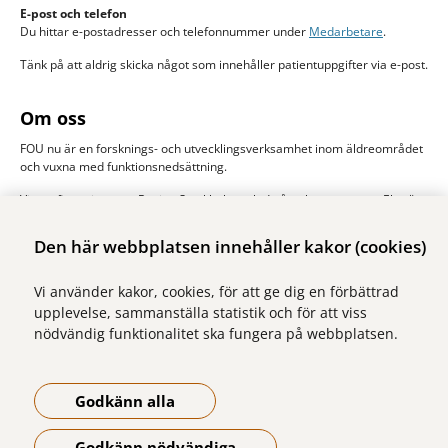
E-post och telefon
Du hittar e-postadresser och telefonnummer under
Medarbetare
.
Tänk på att aldrig skicka något som innehåller patientuppgifter via e-post.
Om oss
FOU nu är en forsknings- och utvecklingsverksamhet inom äldreområdet
och vuxna med funktionsnedsättning.
Vi samfinansieras av Region Stockholm och de åtta kommunerna Ekerö,
Järfälla, Sigtuna, Sollentuna, Solna stad, Sundbyberg, Upplands-Bro och
Upplands Väsby. Huvudman är Stockholms läns sjukvårdsområde, SLSO.
Den här webbplatsen innehåller kakor (cookies)
Läs mer om oss
Vi använder kakor, cookies, för att ge dig en förbättrad
upplevelse, sammanställa statistik och för att viss
nödvändig funktionalitet ska fungera på webbplatsen.
Godkänn alla
Godkänn nödvändiga